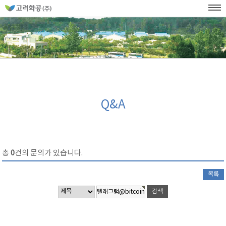
홈
페
이
KOR
ENG
SITEMAP
WEB발주
지
네
메
비
인
메
게
뉴
이
션
Q&A
총
0
건의 문의가 있습니다.
목록