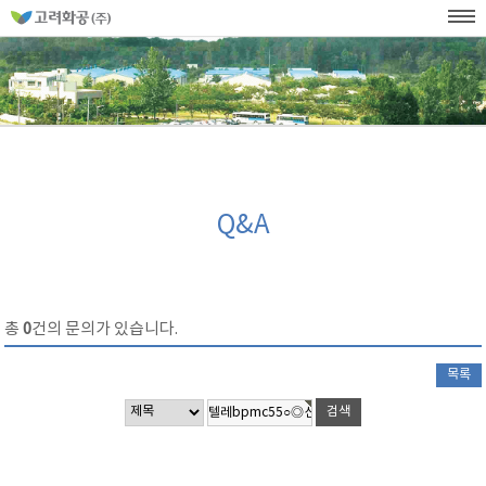
홈
페
이
KOR
ENG
SITEMAP
WEB발주
지
네
메
비
인
메
게
뉴
이
션
Q&A
총
0
건의 문의가 있습니다.
목록