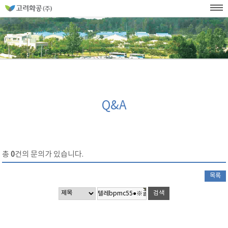
홈
페
이
KOR
ENG
SITEMAP
WEB발주
지
네
메
비
인
메
게
뉴
이
션
Q&A
총
0
건의 문의가 있습니다.
목록