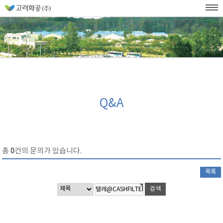
홈
페
이
KOR
ENG
SITEMAP
WEB발주
지
네
메
비
인
메
게
뉴
이
션
Q&A
총
0
건의 문의가 있습니다.
목록