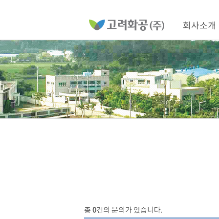
홈
페
이
메
지
인
회사소개
메
네
뉴
비
게
이
션
총
0
건의 문의가 있습니다.