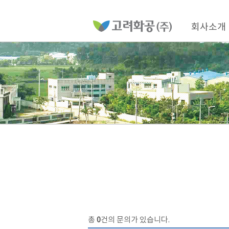
홈
페
이
메
지
인
회사소개
메
네
뉴
비
게
이
션
총
0
건의 문의가 있습니다.