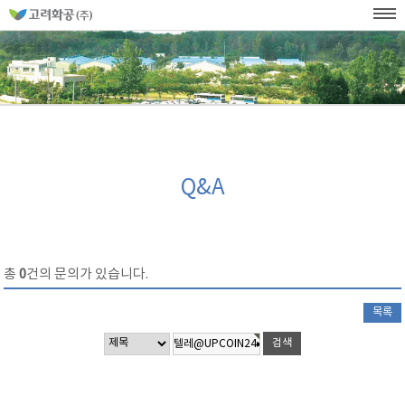
홈
페
이
KOR
ENG
SITEMAP
WEB발주
지
네
메
비
인
메
게
뉴
이
션
Q&A
총
0
건의 문의가 있습니다.
목록