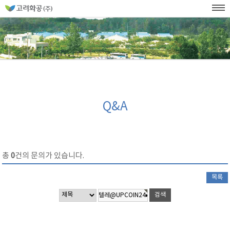
홈
페
이
KOR
ENG
SITEMAP
WEB발주
지
네
메
비
인
메
게
뉴
이
션
Q&A
총
0
건의 문의가 있습니다.
목록