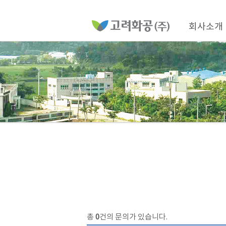
홈
페
이
메
지
인
회사소개
메
네
뉴
비
게
이
션
총
0
건의 문의가 있습니다.