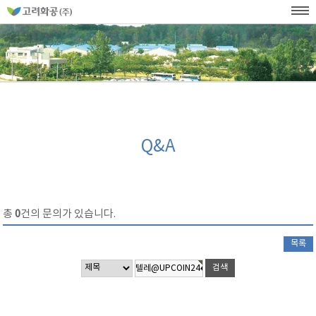
홈
페
이
KOR
ENG
SITEMAP
WEB발주
지
네
메
비
인
메
게
뉴
이
션
Q&A
총
0
건의 문의가 있습니다.
목록