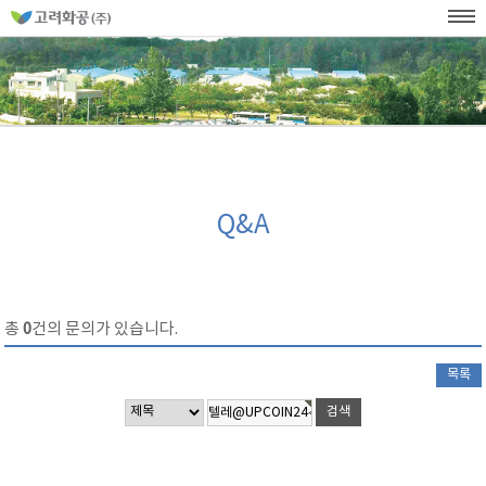
홈
페
이
KOR
ENG
SITEMAP
WEB발주
지
네
메
비
인
메
게
뉴
이
션
Q&A
총
0
건의 문의가 있습니다.
목록