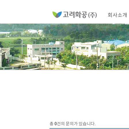
홈
페
이
메
지
인
회사소개
메
네
뉴
비
게
이
션
총
0
건의 문의가 있습니다.