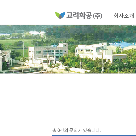
홈
페
이
메
지
인
회사소개
메
네
뉴
비
게
이
션
총
0
건의 문의가 있습니다.