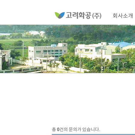
홈
페
이
메
지
인
회사소개
메
네
뉴
비
게
이
션
총
0
건의 문의가 있습니다.