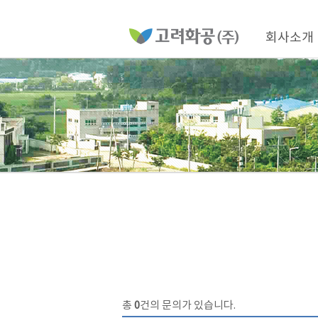
홈
페
이
메
지
인
회사소개
메
네
뉴
비
게
이
션
총
0
건의 문의가 있습니다.