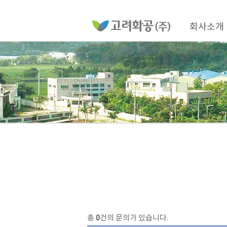
홈
페
이
메
지
인
회사소개
메
네
뉴
비
게
이
션
총
0
건의 문의가 있습니다.