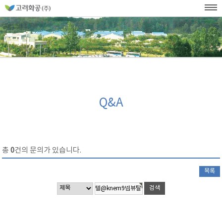
홈
페
이
KOR
ENG
SITEMAP
WEB발주
지
네
메
비
인
메
게
뉴
이
션
Q&A
총
0
건의 문의가 있습니다.
목록