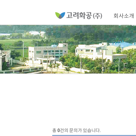
홈
페
이
메
지
인
회사소개
메
네
뉴
비
게
이
션
총
0
건의 문의가 있습니다.