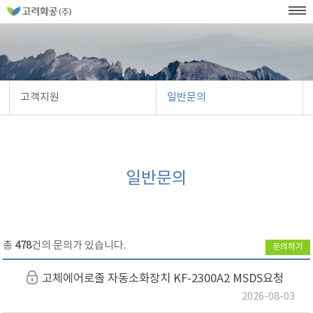
홈
페
이
KOR
ENG
SITEMAP
WEB발주
지
네
메
비
인
메
게
뉴
이
션
고객지원
일반문의
일반문의
총
478
건의 문의가 있습니다.
문의하기
고체에어로졸 자동소화장치 KF-2300A2 MSDS요청
2026-08-03